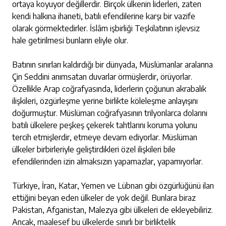
ortaya koyuyor değillerdir. Birçok ülkenin liderleri, zaten
kendi halkına ihaneti, batılı efendilerine karşı bir vazife
olarak görmektedirler. İslâm işbirliği Teşkilatının işlevsiz
hale getirilmesi bunların eliyle olur.
Batının sınırları kaldırdığı bir dünyada, Müslümanlar aralarına
Çin Seddini anımsatan duvarlar örmüşlerdir, örüyorlar.
Özellikle Arap coğrafyasında, liderlerin çoğunun akrabalık
ilişkileri, özgürleşme yerine birlikte köleleşme anlayışını
doğurmuştur. Müslüman coğrafyasının trilyonlarca dolarını
batılı ülkelere peşkeş çekerek tahtlarını koruma yolunu
tercih etmişlerdir, etmeye devam ediyorlar. Müslüman
ülkeler birbirleriyle geliştirdikleri özel ilişkileri bile
efendilerinden izin almaksızın yapamazlar, yapamıyorlar.
Türkiye, İran, Katar, Yemen ve Lübnan gibi özgürlüğünü ilan
ettiğini beyan eden ülkeler de yok değil. Bunlara biraz
Pakistan, Afganistan, Malezya gibi ülkeleri de ekleyebiliriz.
Ancak, maalesef bu ülkelerde sınırlı bir birliktelik