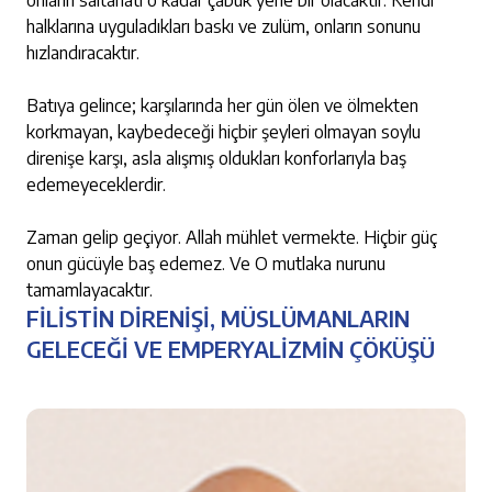
onların saltanatı o kadar çabuk yerle bir olacaktır. Kendi
halklarına uyguladıkları baskı ve zulüm, onların sonunu
hızlandıracaktır.
Batıya gelince; karşılarında her gün ölen ve ölmekten
korkmayan, kaybedeceği hiçbir şeyleri olmayan soylu
direnişe karşı, asla alışmış oldukları konforlarıyla baş
edemeyeceklerdir.
Zaman gelip geçiyor. Allah mühlet vermekte. Hiçbir güç
onun gücüyle baş edemez. Ve O mutlaka nurunu
tamamlayacaktır.
FİLİSTİN DİRENİŞİ, MÜSLÜMANLARIN
GELECEĞİ VE EMPERYALİZMİN ÇÖKÜŞÜ