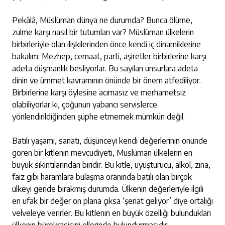
Pekâlâ, Müslüman dünya ne durumda? Bunca ölüme,
zulme karşı nasıl bir tutumları var? Müslüman ülkelerin
birbirleriyle olan ilişkilerinden önce kendi iç dinamiklerine
bakalım: Mezhep, cemaat, parti, aşiretler birbirlerine karşı
adeta düşmanlık besliyorlar. Bu sayılan unsurlara adeta
dinin ve ümmet kavramının önünde bir önem atfediliyor.
Birbirlerine karşı öylesine acımasız ve merhametsiz
olabiliyorlar ki, çoğunun yabancı servislerce
yönlendirildiğinden şüphe etmemek mümkün değil.
Batılı yaşamı, sanatı, düşünceyi kendi değerlerinin önünde
gören bir kitlenin mevcudiyeti, Müslüman ülkelerin en
büyük sıkıntılarından biridir. Bu kitle, uyuşturucu, alkol, zina,
faiz gibi haramlara bulaşma oranında batılı olan birçok
ülkeyi geride bırakmış durumda. Ülkenin değerleriyle ilgili
en ufak bir değer ön plana çıksa ‘şeriat geliyor’ diye ortalığı
velveleye verirler. Bu kitlenin en büyük özelliği bulundukları