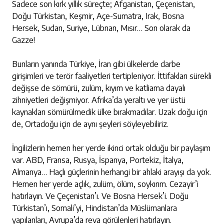
Sadece son kırk yıllık süreçte; Afganistan, Çeçenistan,
Doğu Türkistan, Keşmir, Açe-Sumatra, Irak, Bosna
Hersek, Sudan, Suriye, Lübnan, Mısır… Son olarak da
Gazze!
Bunların yanında Türkiye, İran gibi ülkelerde darbe
girişimleri ve terör faaliyetleri tertipleniyor. İttifakları sürekli
değişse de sömürü, zulüm, kıyım ve katliama dayalı
zihniyetleri değişmiyor. Afrika’da yeraltı ve yer üstü
kaynakları sömürülmedik ülke bırakmadılar. Uzak doğu için
de, Ortadoğu için de aynı şeyleri söyleyebiliriz.
İngilizlerin hemen her yerde ikinci ortak olduğu bir paylaşım
var. ABD, Fransa, Rusya, İspanya, Portekiz, İtalya,
Almanya… Haçlı güçlerinin herhangi bir ahlaki arayışı da yok.
Hemen her yerde açlık, zulüm, ölüm, soykırım. Cezayir’i
hatırlayın. Ve Çeçenistan’ı. Ve Bosna Hersek’i. Doğu
Türkistan’ı, Somali’yi, Hindistan’da Müslümanlara
yapılanları, Avrupa’da reva görülenleri hatırlayın.