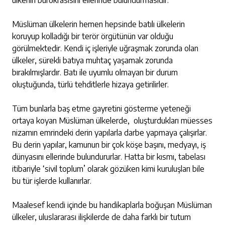
ülkenin bürokrasisini ellerinde bulundurmasıdır.
Müslüman ülkelerin hemen hepsinde batılı ülkelerin
koruyup kolladığı bir terör örgütünün var olduğu
görülmektedir. Kendi iç işleriyle uğraşmak zorunda olan
ülkeler, sürekli batıya muhtaç yaşamak zorunda
bırakılmışlardır. Batı ile uyumlu olmayan bir durum
oluştuğunda, türlü tehditlerle hizaya getirilirler.
Tüm bunlarla baş etme gayretini gösterme yeteneği
ortaya koyan Müslüman ülkelerde, oluşturdukları müesses
nizamın emrindeki derin yapılarla darbe yapmaya çalışırlar.
Bu derin yapılar, kamunun bir çok köşe başını, medyayı, iş
dünyasını ellerinde bulundururlar. Hatta bir kısmı, tabelası
itibariyle ‘sivil toplum’ olarak gözüken kimi kuruluşları bile
bu tür işlerde kullanırlar.
Maalesef kendi içinde bu handikaplarla boğuşan Müslüman
ülkeler, uluslararası ilişkilerde de daha farklı bir tutum