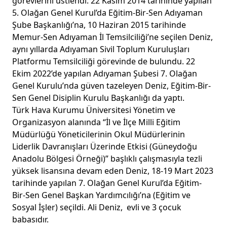
görevlerini üstlendi. 22 Kasım 2014 tarihinde yapılan
5. Olağan Genel Kurul’da Eğitim-Bir-Sen Adıyaman
Şube Başkanlığı’na, 10 Haziran 2015 tarihinde
Memur-Sen Adıyaman İl Temsilciliği’ne seçilen Deniz,
aynı yıllarda Adıyaman Sivil Toplum Kuruluşları
Platformu Temsilciliği görevinde de bulundu. 22
Ekim 2022’de yapılan Adıyaman Şubesi 7. Olağan
Genel Kurulu’nda güven tazeleyen Deniz, Eğitim-Bir-
Sen Genel Disiplin Kurulu Başkanlığı da yaptı.
Türk Hava Kurumu Üniversitesi Yönetim ve
Organizasyon alanında “İl ve İlçe Milli Eğitim
Müdürlüğü Yöneticilerinin Okul Müdürlerinin
Liderlik Davranışları Üzerinde Etkisi (Güneydoğu
Anadolu Bölgesi Örneği)” başlıklı çalışmasıyla tezli
yüksek lisansına devam eden Deniz, 18-19 Mart 2023
tarihinde yapılan 7. Olağan Genel Kurul’da Eğitim-
Bir-Sen Genel Başkan Yardımcılığı’na (Eğitim ve
Sosyal İşler) seçildi. Ali Deniz, evli ve 3 çocuk
babasıdır.