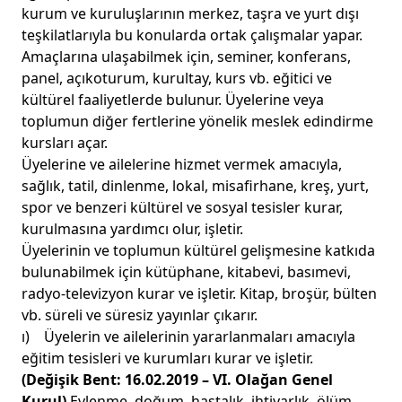
kurum ve kuruluşlarının merkez, taşra ve yurt dışı
teşkilatlarıyla bu konularda ortak çalışmalar yapar.
Amaçlarına ulaşabilmek için, seminer, konferans,
panel, açıkoturum, kurultay, kurs vb. eğitici ve
kültürel faaliyetlerde bulunur. Üyelerine veya
toplumun diğer fertlerine yönelik meslek edindirme
kursları açar.
Üyelerine ve ailelerine hizmet vermek amacıyla,
sağlık, tatil, dinlenme, lokal, misafirhane, kreş, yurt,
spor ve benzeri kültürel ve sosyal tesisler kurar,
kurulmasına yardımcı olur, işletir.
Üyelerinin ve toplumun kültürel gelişmesine katkıda
bulunabilmek için kütüphane, kitabevi, basımevi,
radyo-televizyon kurar ve işletir. Kitap, broşür, bülten
vb. süreli ve süresiz yayınlar çıkarır.
ı) Üyelerin ve ailelerinin yararlanmaları amacıyla
eğitim tesisleri ve kurumları kurar ve işletir.
(Değişik Bent: 16.02.2019 – VI. Olağan Genel
Kurul)
Evlenme, doğum, hastalık, ihtiyarlık, ölüm,