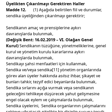
Üyelikten Çıkarılmayı Gerektiren Haller
Madde 12.
(1) Aşağıda belirtilen fiil ve durumlar,
sendika üyeliğinden çıkarılmayı gerektirir;
Sendikanın amaç ve prensiplerine aykırı
davranışlarda bulunmak,
(Değişik Bent: 16.02.2019 – VI. Olağan Genel
Kurul)
Sendikanın tüzüğüne, yönetmeliklerine, genel
kurul ve yönetim kurulu kararlarına aykırı
davranışlarda bulunmak,
Sendikayı şahsi menfaatleri için kullanmak,
Sendika ve/veya sendika
[11]
yönetim organlarında
görev alan üyeler hakkında asılsız ihbar, şikayet ve
bunları tahkir, tezyif edici beyanlarda bulunmak,
Sendika sırlarını açığa vurmak veya sendikanın
geleceğini tehlikeye düşürecek yahut gelişmesine
engel olacak eylem ve çalışmalarda bulunmak,
Sendika üyelerini, Sendika organlarının çalışmalarını
sekteye uğratacak nitelikte bir disiplin suçuna teşvik