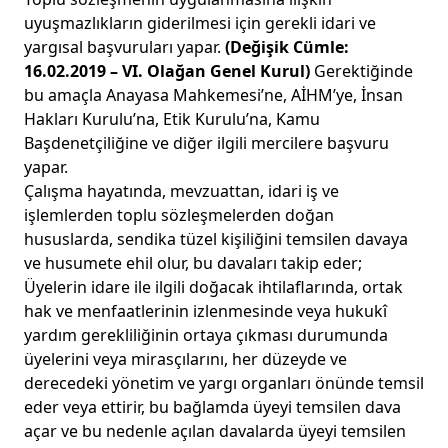
uyuşmazlıkların giderilmesi için gerekli idari ve
yargısal başvuruları yapar.
(Değişik Cümle:
16.02.2019 – VI. Olağan Genel Kurul)
Gerektiğinde
bu amaçla Anayasa Mahkemesi’ne, AİHM’ye, İnsan
Hakları Kurulu’na, Etik Kurulu’na, Kamu
Başdenetçiliğine ve diğer ilgili mercilere başvuru
yapar.
Çalışma hayatında, mevzuattan, idari iş ve
işlemlerden toplu sözleşmelerden doğan
hususlarda, sendika tüzel kişiliğini temsilen davaya
ve husumete ehil olur, bu davaları takip eder;
Üyelerin idare ile ilgili doğacak ihtilaflarında, ortak
hak ve menfaatlerinin izlenmesinde veya hukukî
yardım gerekliliğinin ortaya çıkması durumunda
üyelerini veya mirasçılarını, her düzeyde ve
derecedeki yönetim ve yargı organları önünde temsil
eder veya ettirir, bu bağlamda üyeyi temsilen dava
açar ve bu nedenle açılan davalarda üyeyi temsilen