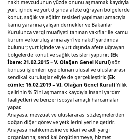
nakit mevcudunun yüzde onunu aşmamak kaydıyla
yurt içinde ve yurt dışında afete uğrayan bölgelerde
konut, sağlık ve eğitim tesisleri yapılması amacıyla
kamu yararına çalışan dernekler ve Bakanlar
Kurulunca vergi muafiyeti tanınan vakıflar ile kamu
kurum ve kuruluşlarına aynî ve nakdî yardımda
bulunur; yurt içinde ve yurt dışında afete uğrayan
bölgelerde konut ve sağlık tesisleri yaptırır;
(Ek
İbare: 21.02.2015 – V. Olağan Genel Kurul)
söz
konusu işlemleri üye olunan ulusal ve uluslararası
sendikal kuruluşlar eliyle de gerçekleştirir.
(Ek
cümle: 16.02.2019 – VI. Olağan Genel Kurul)
Yıllık
gelirinin % 5’ini aşmamak kaydıyla insani yardım
faaliyetleri ve benzeri sosyal amaçlı harcamalar
yapar.
Anayasa, mevzuat ve uluslararası sözleşmelerden
doğan diğer görev ve yetkilerini yerine getirir.
Anayasa mahkemesine ve idari ve adli yargı
organlarına; sendikal örgütlenmeye, hizmet