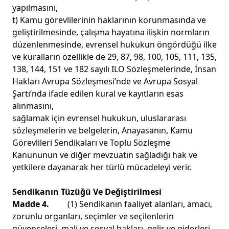
yapılmasını,
t) Kamu görevlilerinin haklarının korunmasında ve
geliştirilmesinde, çalışma hayatına ilişkin normların
düzenlenmesinde, evrensel hukukun öngördüğü ilke
ve kuralların özellikle de 29, 87, 98, 100, 105, 111, 135,
138, 144, 151 ve 182 sayılı ILO Sözleşmelerinde, İnsan
Hakları Avrupa Sözleşmesi’nde ve Avrupa Sosyal
Şartı’nda ifade edilen kural ve kayıtların esas
alınmasını,
sağlamak için evrensel hukukun, uluslararası
sözleşmelerin ve belgelerin, Anayasanın, Kamu
Görevlileri Sendikaları ve Toplu Sözleşme
Kanununun ve diğer mevzuatın sağladığı hak ve
yetkilere dayanarak her türlü mücadeleyi verir.
Sendikanın Tüzüğü Ve Değiştirilmesi
Madde 4.
(1) Sendikanın faaliyet alanları, amacı,
zorunlu organları, seçimler ve seçilenlerin
güvenceleri, mali ve sosyal hakları, gelir ve giderleri,