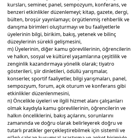
kursları, seminer, panel, sempozyum, konferans, ve
benzeri etkinlikler düzenlemeyi; kitap, gazete, dergi,
bülten, broşür yayınlamayı; örgütlenmiş rehberlik ve
danışma birimleri oluşturmayı ve bu faaliyetlerle
üyelerinin bilgi, birikim, bakış, yetenek ve bilinç
düzeylerinin sürekli gelişmesini,
m) Üyelerinin, diğer kamu görevlilerinin, öğrencilerin
ve halkın, sosyal ve kültürel yaşamlarına çeşitlilik ve
zenginlik kazandırmaya yönelik olarak; tiyatro
gösterileri, şiir dinletileri, ödüllü yarışmalar,
konserler, sportif faaliyetler, bilgi yarışmaları, panel,
sempozyum, forum, açık oturum ve konferans gibi
etkinlikler düzenlenmesini,
n) Öncelikle üyeleri ve ilgili hizmet alanı çalışanları
olmak kaydıyla kamu görevlilerinin, öğrencilerin ve
halkın önceliklerini, bakış açılarını, sorunlarını
zamanında ve doğru olarak belirleyerek doğru ve
tutarlı pratikler gerçekleştirebilmek için sistemli ve
plânlı çalışan kurumsal araştırma ve anket birimiyle