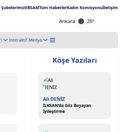
Şubelerimiz
EBSAM
Tüm Haberler
Kadın Komisyonu
İletişim
Ankara
26°
ri
İnteraktif Medya
Köşe Yazıları
Ali DENİZ
İLKSAN’da Göz Boyayan
İyileştirme