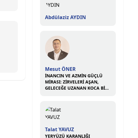
Abdülaziz AYDIN
Mesut ÖNER
İNANCIN VE AZMİN GÜÇLÜ
MİRASI: ZİRVELERİ AŞAN,
GELECEĞE UZANAN KOCA BİR
ÇINAR
Talat YAVUZ
YERYÜZÜ KARANLIĞI