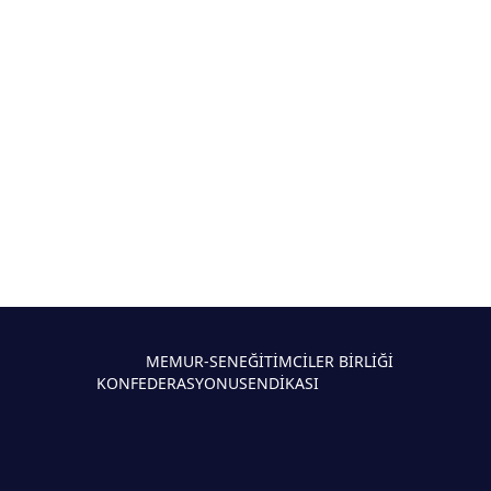
MEMUR-SEN
EĞİTİMCİLER BİRLİĞİ
KONFEDERASYONU
SENDİKASI