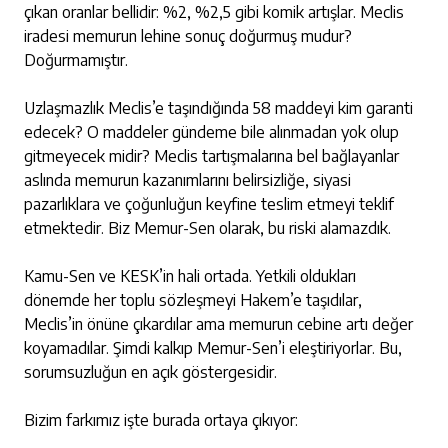
çıkan oranlar bellidir: %2, %2,5 gibi komik artışlar. Meclis
iradesi memurun lehine sonuç doğurmuş mudur?
Doğurmamıştır.
Uzlaşmazlık Meclis’e taşındığında 58 maddeyi kim garanti
edecek? O maddeler gündeme bile alınmadan yok olup
gitmeyecek midir? Meclis tartışmalarına bel bağlayanlar
aslında memurun kazanımlarını belirsizliğe, siyasi
pazarlıklara ve çoğunluğun keyfine teslim etmeyi teklif
etmektedir. Biz Memur-Sen olarak, bu riski alamazdık.
Kamu-Sen ve KESK’in hali ortada. Yetkili oldukları
dönemde her toplu sözleşmeyi Hakem’e taşıdılar,
Meclis’in önüne çıkardılar ama memurun cebine artı değer
koyamadılar. Şimdi kalkıp Memur-Sen’i eleştiriyorlar. Bu,
sorumsuzluğun en açık göstergesidir.
Bizim farkımız işte burada ortaya çıkıyor: