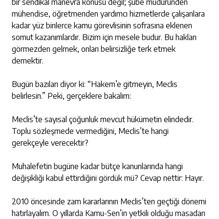
bir sendikal manevra konusu değil; şube müdüründen
mühendise, öğretmenden yardımcı hizmetlerde çalışanlara
kadar yüz binlerce kamu görevlisinin sofrasına eklenen
somut kazanımlardır. Bizim için mesele budur. Bu hakları
görmezden gelmek, onları belirsizliğe terk etmek
demektir.
Bugün bazıları diyor ki: “Hakem’e gitmeyin, Meclis
belirlesin.” Peki, gerçeklere bakalım:
Meclis’te sayısal çoğunluk mevcut hükümetin elindedir.
Toplu sözleşmede vermediğini, Meclis’te hangi
gerekçeyle verecektir?
Muhalefetin bugüne kadar bütçe kanunlarında hangi
değişikliği kabul ettirdiğini gördük mü? Cevap nettir: Hayır.
2010 öncesinde zam kararlarının Meclis’ten geçtiği dönemi
hatırlayalım. O yıllarda Kamu-Sen’in yetkili olduğu masadan