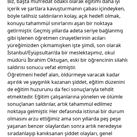
Biz, başta müfredat odaklı olarak eğitimi daha iyi
içerik ve şartlara kavuşturmanın çabası içindeyken,
böyle talihsiz saldırıların kolay, açık hedefi olmak,
konuyu tahammül sınırlarını aşan bir noktaya
getirmiştir. Geçmiş yıllarda adeta seriye bağlanmış
gibi işlenen öğretmen cinayetlerinin acıları
yüreğimizden çıkmamışken işte şimdi, son olarak
İstanbul/Eyüpsultan’da bir meslektaşımız, okul
müdürü İbrahim Oktugan, eski bir öğrencinin silahlı
saldırısı sonucu vefat etmiştir.
Öğretmeni hedef alan, öldürmeye varacak kadar
aşırılık ve yaygınlık kazanan şiddet, eğitim düzenini
de eğitim huzurunu da feci sonuçlarıyla tehdit
etmektedir. Eğitim çalışanlarına yönelen ve ölümle
sonuçlanan saldırılar, artık tahammül edilmez
noktaya gelmiştir. Her defasında istisnai bir durum
olmasını arzu ettiğimiz ama son yıllarda peş peşe
yaşanan benzer olaylardan sonra artık neredeyse
sıradanlaşıp kanıksanan şiddet olayları, genel