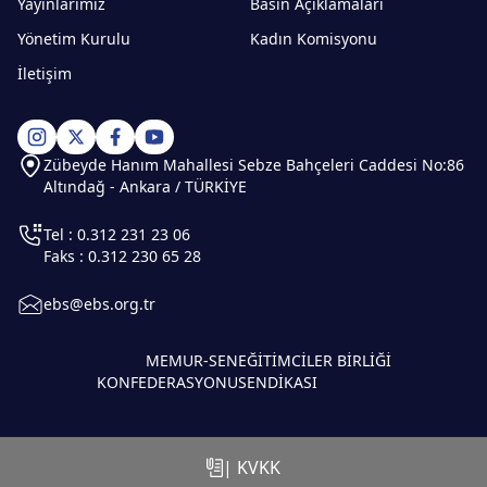
Yayınlarımız
Basın Açıklamaları
Yönetim Kurulu
Kadın Komisyonu
İletişim
Zübeyde Hanım Mahallesi Sebze Bahçeleri Caddesi No:86
Altındağ - Ankara / TÜRKİYE
Tel : 0.312 231 23 06
Faks : 0.312 230 65 28
ebs@ebs.org.tr
MEMUR-SEN
EĞİTİMCİLER BİRLİĞİ
KONFEDERASYONU
SENDİKASI
| KVKK