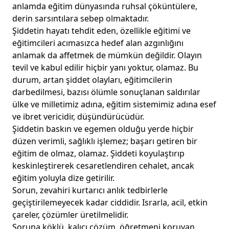
anlamda eğitim dünyasında ruhsal çöküntülere,
derin sarsıntılara sebep olmaktadır.
Şiddetin hayatı tehdit eden, özellikle eğitimi ve
eğitimcileri acımasızca hedef alan azgınlığını
anlamak da affetmek de mümkün değildir. Olayın
tevil ve kabul edilir hiçbir yanı yoktur, olamaz. Bu
durum, artan şiddet olayları, eğitimcilerin
darbedilmesi, bazısı ölümle sonuçlanan saldırılar
ülke ve milletimiz adına, eğitim sistemimiz adına esef
ve ibret vericidir, düşündürücüdür.
Şiddetin baskın ve egemen olduğu yerde hiçbir
düzen verimli, sağlıklı işlemez; başarı getiren bir
eğitim de olmaz, olamaz. Şiddeti koyulaştırıp
keskinleştirerek cesaretlendiren cehalet, ancak
eğitim yoluyla dize getirilir.
Sorun, zevahiri kurtarıcı anlık tedbirlerle
geçiştirilemeyecek kadar ciddidir. Israrla, acil, etkin
çareler, çözümler üretilmelidir.
Soruna köklü, kalıcı çözüm, öğretmeni koruyan,