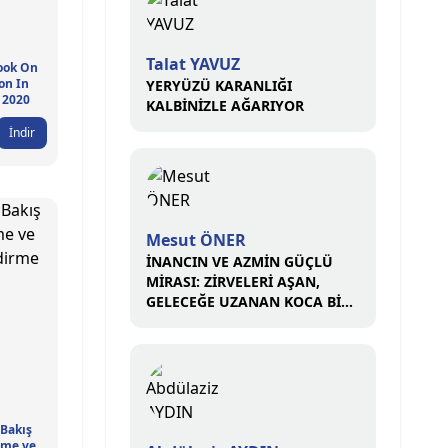
Talat YAVUZ
ook On
on In
YERYÜZÜ KARANLIĞI
- 2020
KALBİNİZLE AĞARIYOR
İndir
Mesut ÖNER
İNANCIN VE AZMİN GÜÇLÜ
MİRASI: ZİRVELERİ AŞAN,
GELECEĞE UZANAN KOCA BİR
ÇINAR
 Bakış
eme ve