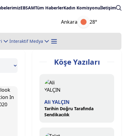
ubelerimiz
EBSAM
Tüm Haberler
Kadın Komisyonu
İletişim
Ankara
28°
ri
İnteraktif Medya
Köşe Yazıları
Ali YALÇIN
Tarihin Doğru Tarafında
Sendikacılık