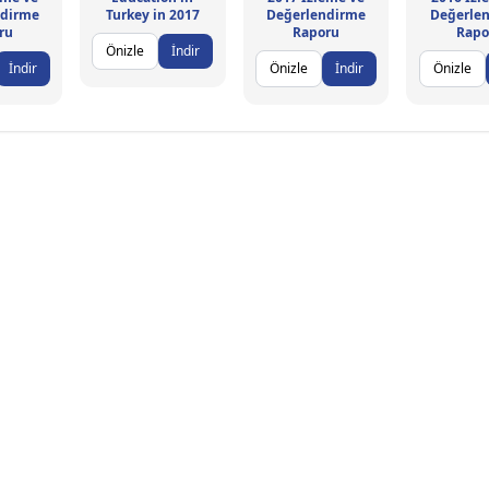
ndirme
Turkey in 2017
Değerlendirme
Değerle
ru
Raporu
Rapo
Önizle
İndir
İndir
Önizle
İndir
Önizle