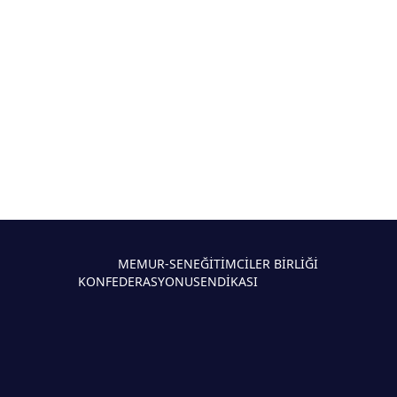
MEMUR-SEN
EĞİTİMCİLER BİRLİĞİ
KONFEDERASYONU
SENDİKASI