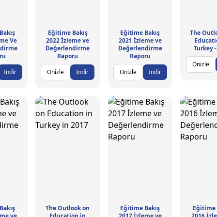
Bakış
Eğitime Bakış
Eğitime Bakış
The Outl
eme Ve
2022 İzleme ve
2021 İzleme ve
Educati
ndirme
Değerlendirme
Değerlendirme
Turkey 
ru
Raporu
Raporu
Önizle
İndir
Önizle
İndir
Önizle
İndir
Bakış
The Outlook on
Eğitime Bakış
Eğitime
eme ve
Education in
2017 İzleme ve
2016 İzl