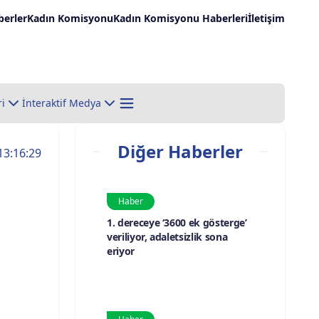
erler
Kadın Komisyonu
Kadın Komisyonu Haberleri
İletişim
ri
İnteraktif Medya
Diğer Haberler
13:16:29
Haber
1. dereceye ‘3600 ek gösterge’
veriliyor, adaletsizlik sona
eriyor