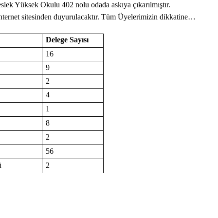
 Meslek Yüksek Okulu 402 nolu odada askıya çıkarılmıştır.
internet sitesinden duyurulacaktır. Tüm Üyelerimizin dikkatine…
Delege Sayısı
16
9
2
4
1
8
2
56
ü
2