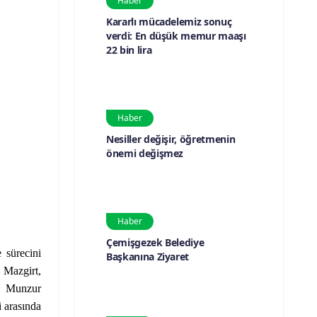
Haber
Kararlı mücadelemiz sonuç
verdi: En düşük memur maaşı
22 bin lira
Haber
Nesiller değişir, öğretmenin
önemi değişmez
Haber
Çemişgezek Belediye
 sürecini
Başkanına Ziyaret
 Mazgirt,
, Munzur
 arasında