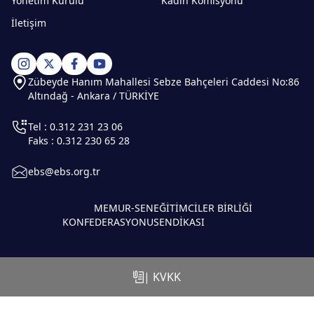
Yönetim Kurulu
Kadın Komisyonu
İletişim
Zübeyde Hanım Mahallesi Sebze Bahçeleri Caddesi No:86
Altındağ - Ankara / TÜRKİYE
Tel : 0.312 231 23 06
Faks : 0.312 230 65 28
ebs@ebs.org.tr
MEMUR-SEN
EĞİTİMCİLER BİRLİĞİ
KONFEDERASYONU
SENDİKASI
| KVKK