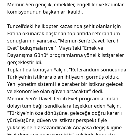
Memur-Sen gençlik, emekliler, engelliler ve kadınlar
komisyonunun başkanları katıldı.
Tunceli’deki helikopter kazasında şehit olanlar için
Fatiha okunarak başlanan toplantıda referandum
sonuçlarının yanı sıra, “Memur-Sen’e Davet Tercih
Evet” buluşmaları ve 1 Mayıs’taki “Emek ve
Dayanışma Günü” programlarına yönelik istişareler
gerçekleştirildi.
Toplantıda konuşan Yalçın, “Referandum sonucunda
Türkiye’nin istikrara olan ihtiyacını görmüş olduk.
Yeni yönetim sistemi ile beraber bir istikrar gelecek
ve ekonomiye olan güven artacaktır” dedi.
Memur-Sen’e Davet Tercih Evet programlarından
dolayı tüm bağlı sendikalara teşekkür eden Yalçın,
“Türkiye’nin öze dönüşüne, geleceğe doğru kararlı
yürüyüşüne, güven ve istikrar perspektifiyle
yükselişine hız kazandıracak Anayasa değişikliğine
Evet demiş ve onay vermiştir” şeklinde konuştu.