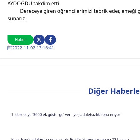
AYDOĞDU takdim etti.
Dereceye giren öğrencilerimizi tebrik eder, emeği g
sunarız.
Haber
2022-11-02 13:16:41
Diğer Haberle
1. dereceye ‘3600 ek gösterge’ veriliyor, adaletsizlik sona eriyor
Kararlı mücadelemiz sonuç verdi: En düşük memur maaşı 22 bin lira