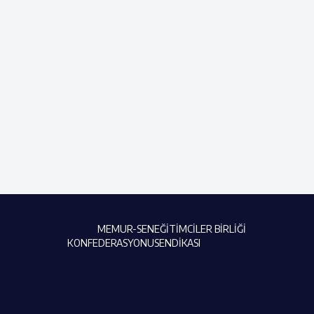
MEMUR-SEN
EĞİTİMCİLER BİRLİĞİ
KONFEDERASYONU
SENDİKASI