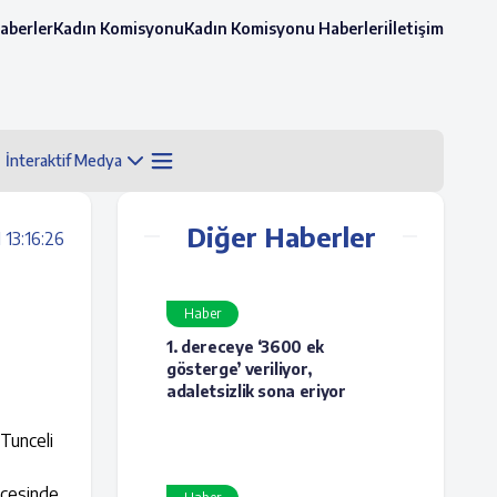
aberler
Kadın Komisyonu
Kadın Komisyonu Haberleri
İletişim
İnteraktif Medya
Diğer Haberler
 13:16:26
Haber
1. dereceye ‘3600 ek
gösterge’ veriliyor,
adaletsizlik sona eriyor
Tunceli
lçesinde