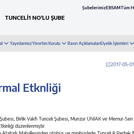
Şubelerimiz
EBSAM
Tüm H
TUNCELİ1 NO'LU ŞUBE
al
Yayınlarımız
Yönetim Kurulu
Basın Açıklamaları
Üyelik İşlemleri
2017-05-01
rmal Etknliği
 Şubesi, Birlik Vakfı Tunceli Şubesi, Munzur ÜNİAK ve Memur-Sen 
tkinliği düzenlenmiştir.
 Atatürk Mahallesinden otobüs ve minibüslerle Tunceli ili Pertek İ