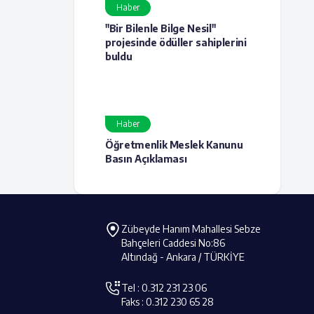
Haber
"Bir Bilenle Bilge Nesil"
projesinde ödüller sahiplerini
buldu
Haber
Öğretmenlik Meslek Kanunu
Basın Açıklaması
Zübeyde Hanım Mahallesi Sebze
Bahçeleri Caddesi No:86
Altındağ - Ankara / TÜRKİYE
Tel : 0.312 231 23 06
Faks : 0.312 230 65 28