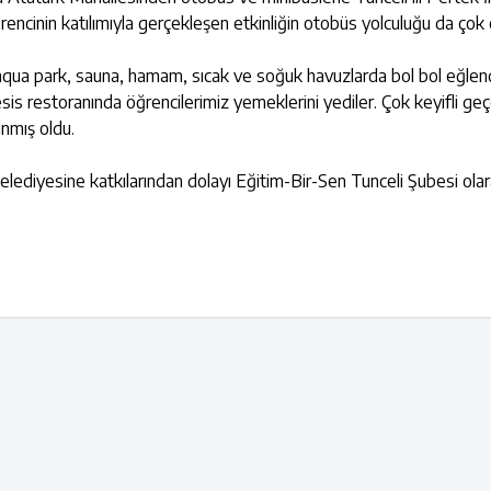
encinin katılımıyla gerçekleşen etkinliğin otobüs yolculuğu da çok 
 aqua park, sauna, hamam, sıcak ve soğuk havuzlarda bol bol eğlend
is restoranında öğrencilerimiz yemeklerini yediler. Çok keyifli geç
nmış oldu.
Belediyesine katkılarından dolayı Eğitim-Bir-Sen Tunceli Şubesi ola