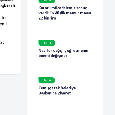
Haber
eğlenceli
Kararlı mücadelemiz sonuç
verdi: En düşük memur maaşı
iler.
22 bin lira
en 1.
rak
Haber
Nesiller değişir, öğretmenin
önemi değişmez
Haber
Çemişgezek Belediye
Başkanına Ziyaret